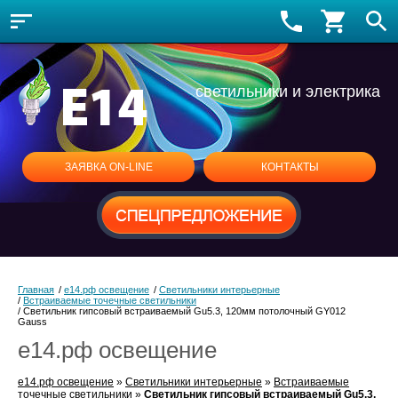
светильники и электрика
ЗАЯВКА ON-LINE
КОНТАКТЫ
Главная
/
е14.рф освещение
/
Светильники интерьерные
/
Встраиваемые точечные светильники
/
Светильник гипсовый встраиваемый Gu5.3, 120мм потолочный GY012
Gauss
е14.рф освещение
е14.рф освещение
»
Светильники интерьерные
»
Встраиваемые
точечные светильники
»
Светильник гипсовый встраиваемый Gu5.3,