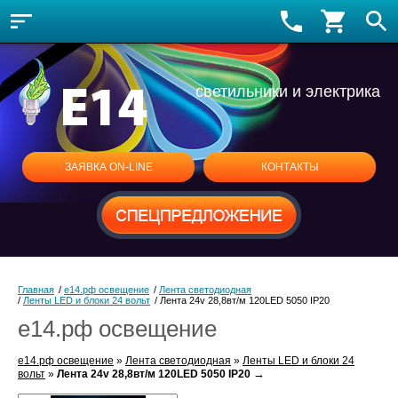
светильники и электрика
ЗАЯВКА ON-LINE
КОНТАКТЫ
Главная
/
е14.рф освещение
/
Лента светодиодная
/
Ленты LED и блоки 24 вольт
/
Лента 24v 28,8вт/м 120LED 5050 IP20
е14.рф освещение
е14.рф освещение
»
Лента светодиодная
»
Ленты LED и блоки 24
→
вольт
»
Лента 24v 28,8вт/м 120LED 5050 IP20