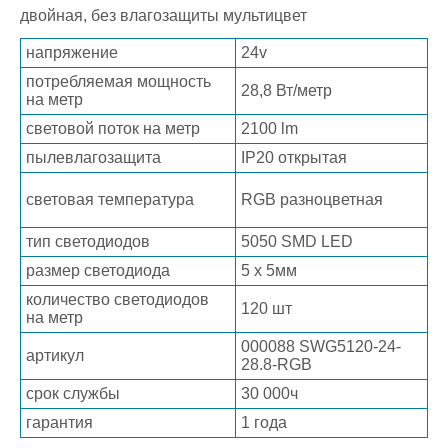
двойная, без влагозащиты мультицвет
напряжение
24v
потребляемая мощность
28,8 Вт/метр
на метр
световой поток на метр
2100 lm
пылевлагозащита
IP20 открытая
световая температура
RGB разноцветная
тип светодиодов
5050 SMD LED
размер светодиода
5 х 5мм
количество светодиодов
120 шт
на метр
000088 SWG5120-24-
артикул
28.8-RGB
срок службы
30 000ч
гарантия
1 года