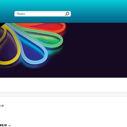
в.м
→
кв.м