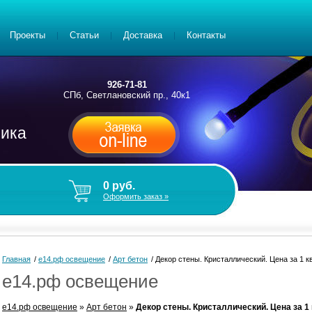
Проекты
Статьи
Доставка
Контакты
926-71-81
СПб, Светлановский пр., 40к1
рика
0
руб.
Оформить заказ »
Главная
/
е14.рф освещение
/
Арт бетон
/
Декор стены. Кристаллический. Цена за 1 к
е14.рф освещение
е14.рф освещение
»
Арт бетон
»
Декор стены. Кристаллический. Цена за 1 