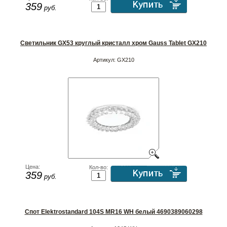
359
руб.
Светильник GX53 круглый кристалл хром Gauss Tablet GX210
Артикул:
GX210
Цена:
Кол-во:
359
руб.
Спот Elektrostandard 104S MR16 WH белый 4690389060298