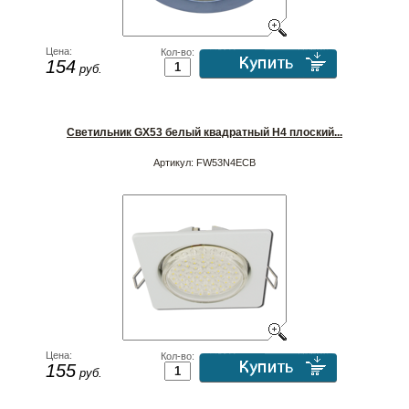
Цена:
Кол-во:
154
руб.
Светильник GX53 белый квадратный H4 плоский...
Артикул:
FW53N4ECB
Цена:
Кол-во:
155
руб.