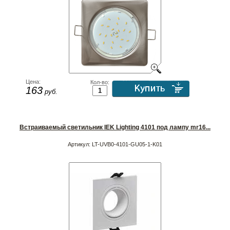
Цена:
Кол-во:
163
руб.
Встраиваемый светильник IEK Lighting 4101 под лампу mr16...
Артикул:
LT-UVB0-4101-GU05-1-K01