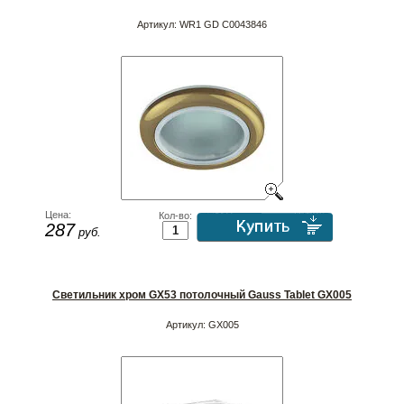
Артикул:
WR1 GD C0043846
Цена:
Кол-во:
287
руб.
Светильник хром GX53 потолочный Gauss Tablet GX005
Артикул:
GX005