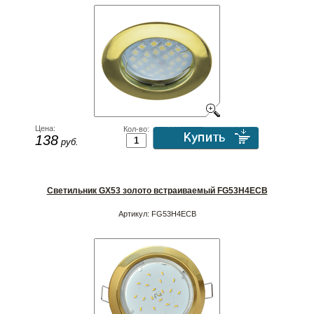
Цена:
Кол-во:
138
руб.
Светильник GX53 золото встраиваемый FG53H4ECB
Артикул:
FG53H4ECB