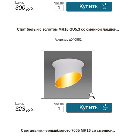
Цена:
Кол-во:
300
руб.
Спот белый с золотом MR16 GU5.3 со сменной лампой...
Артикул:
a040981
Цена:
Кол-во:
323
руб.
Светильник черный/золото 7005 MR16 со сменной...