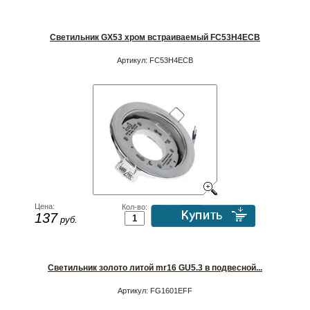
Светильник GX53 хром встраиваемый FC53H4ECB
Артикул:
FC53H4ECB
Цена:
Кол-во:
137
руб.
Светильник золото литой mr16 GU5.3 в подвесной...
Артикул:
FG1601EFF