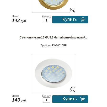
Цена:
Кол-во:
142
руб.
Светильник mr16 GU5.3 белый литой круглый...
Артикул:
FW1601EFF
Цена:
Кол-во:
143
руб.