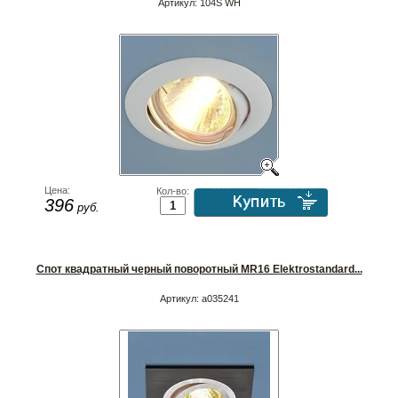
Артикул:
104S WH
Цена:
Кол-во:
396
руб.
Спот квадратный черный поворотный MR16 Elektrostandard...
Артикул:
a035241