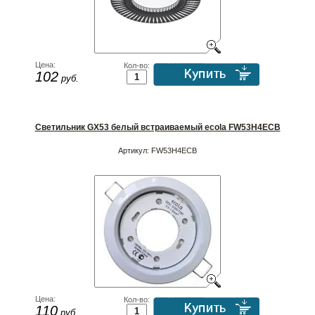
Цена:
Кол-во:
102
руб.
Светильник GX53 белый встраиваемый ecola FW53H4ECB
Артикул:
FW53H4ECB
Цена:
Кол-во:
110
руб.