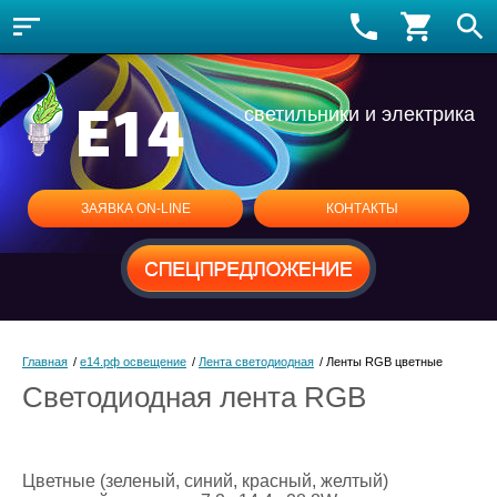
светильники и электрика
ЗАЯВКА ON-LINE
КОНТАКТЫ
Главная
/
е14.рф освещение
/
Лента светодиодная
/
Ленты RGB цветные
Светодиодная лента RGB
Цветные (зеленый, синий, красный, желтый)