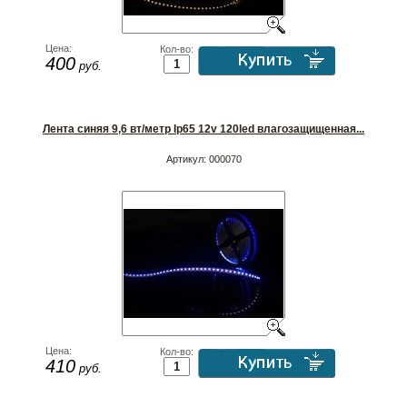
Цена:
Кол-во:
400
руб.
Лента синяя 9,6 вт/метр Ip65 12v 120led влагозащищенная...
Артикул:
000070
Цена:
Кол-во:
410
руб.